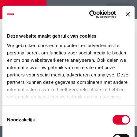
Menu
Home
>
‘Alles moet gericht zijn op een vlotte start’
>
IVH-6198-
20201216 – kopie
Deze website maakt gebruik van cookies
We gebruiken cookies om content en advertenties te
IVH-6198-20201216 – kopie
personaliseren, om functies voor social media te bieden
en om ons websiteverkeer te analyseren. Ook delen we
informatie over uw gebruik van onze site met onze
partners voor social media, adverteren en analyse. Deze
partners kunnen deze gegevens combineren met andere
informatie die u aan ze heeft verstrekt of die ze hebben
verzameld op basis van uw gebruik van hun services.
Toestemmingsselectie
Noodzakelijk