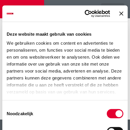
Menu
Home
>
Oogst winterveldbonen in Zuid-Limburg boven verwachting
>
ruwvoerforum_featured
Deze website maakt gebruik van cookies
We gebruiken cookies om content en advertenties te
ruwvoerforum_featured
personaliseren, om functies voor social media te bieden
en om ons websiteverkeer te analyseren. Ook delen we
informatie over uw gebruik van onze site met onze
partners voor social media, adverteren en analyse. Deze
partners kunnen deze gegevens combineren met andere
informatie die u aan ze heeft verstrekt of die ze hebben
verzameld op basis van uw gebruik van hun services.
Toestemmingsselectie
Noodzakelijk