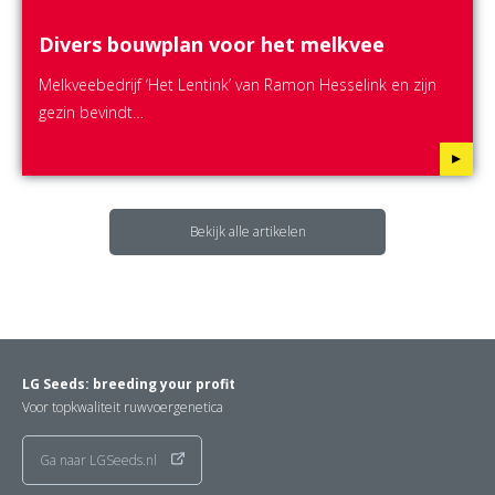
Divers bouwplan voor het melkvee
Melkveebedrijf ‘Het Lentink’ van Ramon Hesselink en zijn
gezin bevindt…
Bekijk alle artikelen
LG Seeds: breeding your profit
Voor topkwaliteit ruwvoergenetica
Ga naar LGSeeds.nl