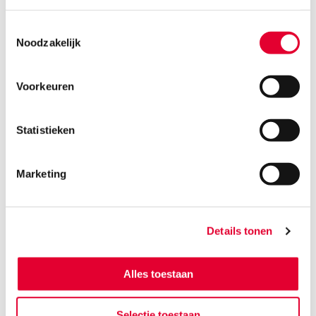
Toestemmingsselectie
Noodzakelijk
Voorkeuren
Statistieken
Marketing
Details tonen
De oogst van de winterveldbonen verliep voorspoedig; de bonen
Alles toestaan
zijn goed rijp en er is geen verlies van bonen die op de grond vallen
tijdens het oogsten.
Selectie toestaan