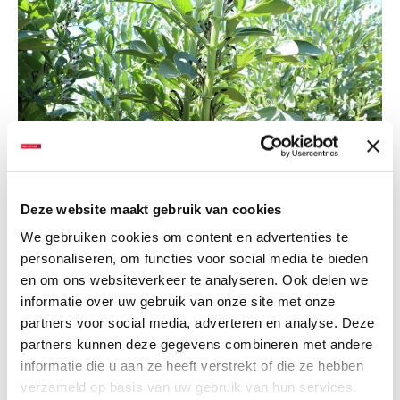
Deze website maakt gebruik van cookies
We gebruiken cookies om content en advertenties te
personaliseren, om functies voor social media te bieden
en om ons websiteverkeer te analyseren. Ook delen we
informatie over uw gebruik van onze site met onze
Begin juni staan de winterveldbonen in Zuid-Limburg er goed bij; ze
partners voor social media, adverteren en analyse. Deze
zijn mooi uitgestoeld, fors ontwikkeld en laten een veelbelovende
partners kunnen deze gegevens combineren met andere
informatie die u aan ze heeft verstrekt of die ze hebben
peulontwikkeling zien.
verzameld op basis van uw gebruik van hun services.