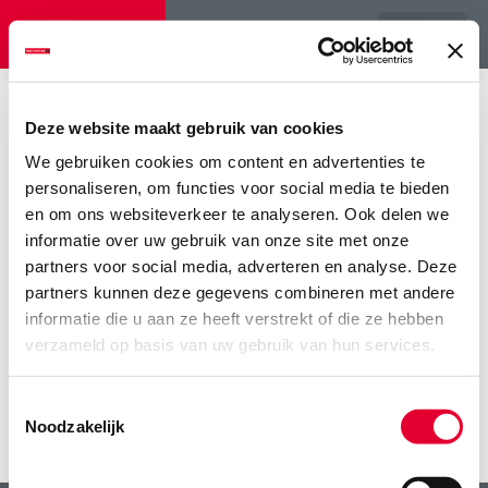
Menu
Home
>
‘Al snel hoger melkeiwit door voederbieten’
>
Tarine
voederbieten Ruben Marijnissen 2019 (10)
Deze website maakt gebruik van cookies
We gebruiken cookies om content en advertenties te
Tarine voederbieten Ruben
personaliseren, om functies voor social media te bieden
Marijnissen 2019 (10)
en om ons websiteverkeer te analyseren. Ook delen we
informatie over uw gebruik van onze site met onze
partners voor social media, adverteren en analyse. Deze
partners kunnen deze gegevens combineren met andere
informatie die u aan ze heeft verstrekt of die ze hebben
verzameld op basis van uw gebruik van hun services.
Toestemmingsselectie
Noodzakelijk