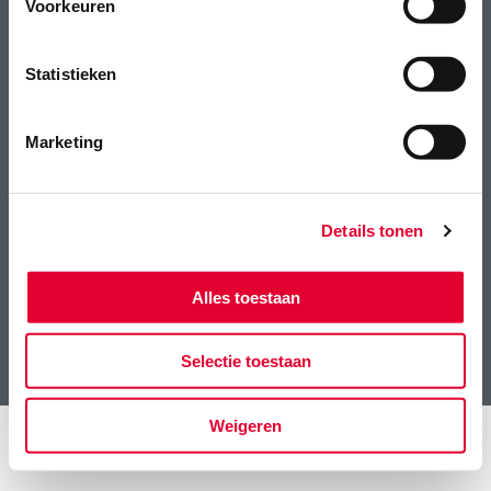
Voorkeuren
LG Seeds: breeding your profit
Voor topkwaliteit ruwvoergenetica
Statistieken
Ga naar LGSeeds.nl
Marketing
Limagrain Nederland
Home
Van der Haveweg 2
Artikelen
Details tonen
4411 RB RILLAND
Ontmoet de specialisten
info@limagrain.nl
Ontmoet de praktijkpartners
https://www.lgseeds.nl
Productinfo
Alles toestaan
Contact
Privacy
Selectie toestaan
Legal notice
Weigeren