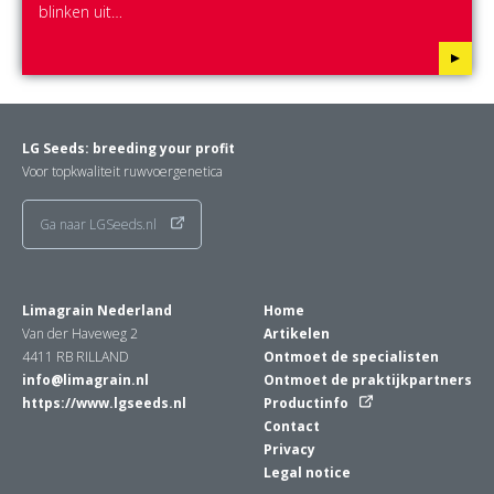
blinken uit…
LG Seeds: breeding your profit
Voor topkwaliteit ruwvoergenetica
Ga naar LGSeeds.nl
Limagrain Nederland
Home
Van der Haveweg 2
Artikelen
4411 RB RILLAND
Ontmoet de specialisten
info@limagrain.nl
Ontmoet de praktijkpartners
https://www.lgseeds.nl
Productinfo
Contact
Privacy
Legal notice