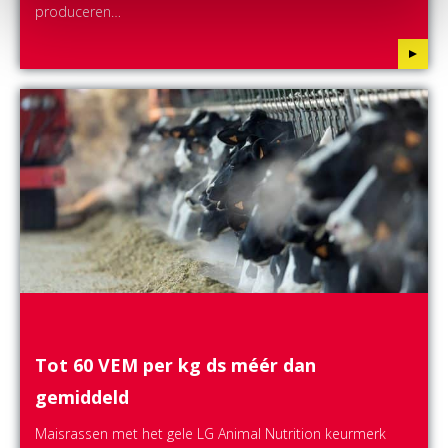
produceren…
Tot 60 VEM per kg ds méér dan
gemiddeld
Maisrassen met het gele LG Animal Nutrition keurmerk