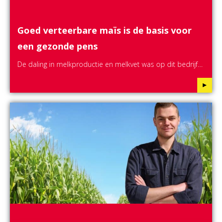
Goed verteerbare maïs is de basis voor
een gezonde pens
De daling in melkproductie en melkvet was op dit bedrijf…