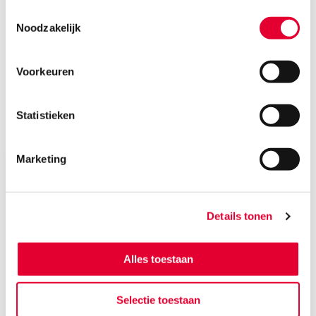
Toestemmingsselectie
Noodzakelijk
Voorkeuren
Meer artikelen over dit onderwerp
Statistieken
Marketing
Details tonen
Alles toestaan
Selectie toestaan