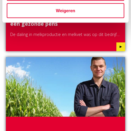
Weigeren
Goed verteerbare maïs is de basis voor
een gezonde pens
De daling in melkproductie en melkvet was op dit bedrijf…