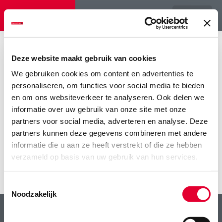
Menu
Home
>
Home
>
lg-vem-background
Deze website maakt gebruik van cookies
lg-vem-background
We gebruiken cookies om content en advertenties te
personaliseren, om functies voor social media te bieden
en om ons websiteverkeer te analyseren. Ook delen we
informatie over uw gebruik van onze site met onze
partners voor social media, adverteren en analyse. Deze
partners kunnen deze gegevens combineren met andere
informatie die u aan ze heeft verstrekt of die ze hebben
verzameld op basis van uw gebruik van hun services.
Toestemmingsselectie
Noodzakelijk
LG Seeds: breeding your profit