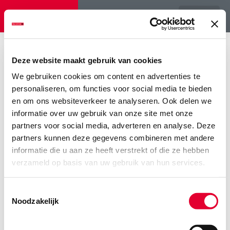
Menu
Home
>
Fotoserie: grasland vernieuwen zonder scheuren
>
WhatsApp
Image 2020-10-15 at 15.27.24
Deze website maakt gebruik van cookies
We gebruiken cookies om content en advertenties te
WhatsApp Image 2020-10-15
personaliseren, om functies voor social media te bieden
at 15.27.24
en om ons websiteverkeer te analyseren. Ook delen we
informatie over uw gebruik van onze site met onze
partners voor social media, adverteren en analyse. Deze
partners kunnen deze gegevens combineren met andere
informatie die u aan ze heeft verstrekt of die ze hebben
verzameld op basis van uw gebruik van hun services.
Toestemmingsselectie
Noodzakelijk