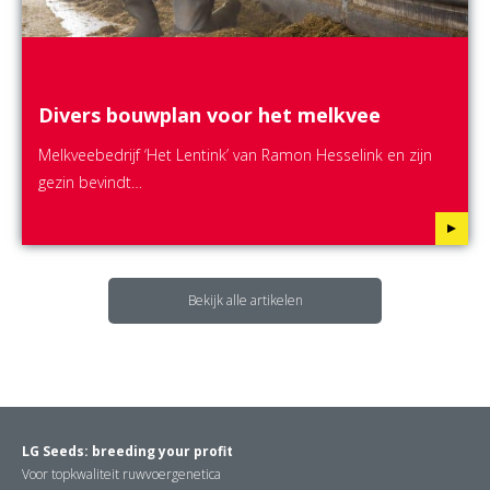
Divers bouwplan voor het melkvee
Melkveebedrijf ‘Het Lentink’ van Ramon Hesselink en zijn
gezin bevindt…
Bekijk alle artikelen
LG Seeds: breeding your profit
Voor topkwaliteit ruwvoergenetica