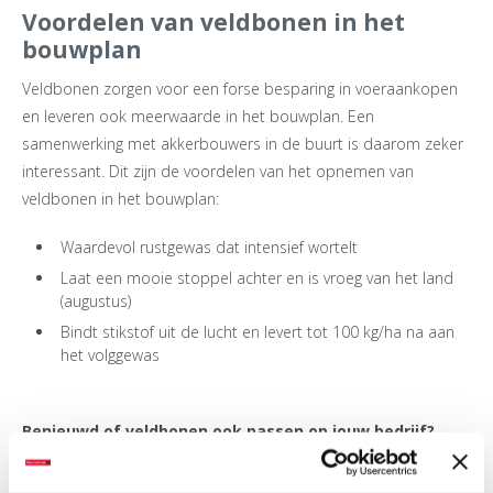
Voordelen van veldbonen in het
bouwplan
Veldbonen zorgen voor een forse besparing in voeraankopen
en leveren ook meerwaarde in het bouwplan. Een
samenwerking met akkerbouwers in de buurt is daarom zeker
interessant. Dit zijn de voordelen van het opnemen van
veldbonen in het bouwplan:
Waardevol rustgewas dat intensief wortelt
Laat een mooie stoppel achter en is vroeg van het land
(augustus)
Bindt stikstof uit de lucht en levert tot 100 kg/ha na aan
het volggewas
Benieuwd of veldbonen ook passen op jouw bedrijf?
Lees hier meer over veldbonen
of vraag je LG
ruwvoerspecialist vrijblijvend om informatie en advies: